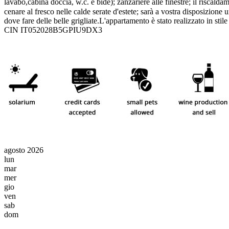
lavabo,cabina doccia, w.c. e bidè); zanzariere alle finestre; il riscalda
cenare al fresco nelle calde serate d'estete; sarà a vostra disposizion
dove fare delle belle grigliate.L'appartamento è stato realizzato in stil
CIN IT052028B5GPIU9DX3
agosto 2026
lun
mar
mer
gio
ven
sab
dom