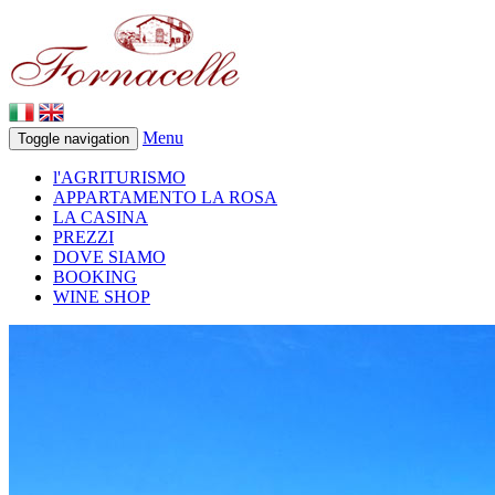
Menu
Toggle navigation
l'AGRITURISMO
APPARTAMENTO LA ROSA
LA CASINA
PREZZI
DOVE SIAMO
BOOKING
WINE SHOP